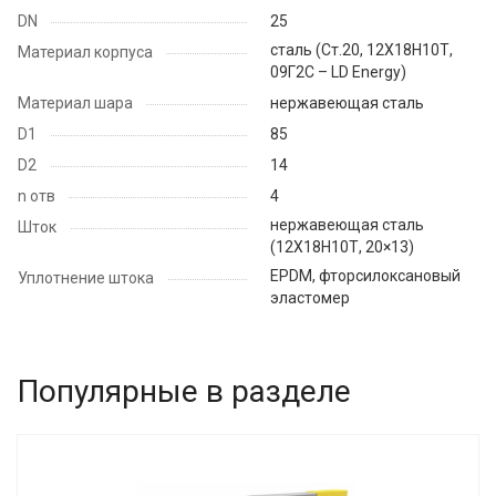
DN
25
cталь (Ст.20, 12Х18Н10Т,
Материал корпуса
09Г2С – LD Energy)
Материал шара
нержавеющая сталь
D1
85
D2
14
n отв
4
нержавеющая сталь
Шток
(12Х18Н10Т, 20×13)
EPDM, фторсилоксановый
Уплотнение штока
эластомер
Популярные в разделе