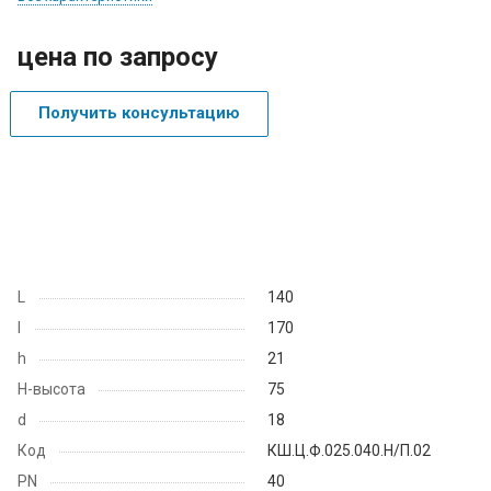
цена по запросу
Получить консультацию
L
140
I
170
h
21
H-высота
75
d
18
Код
КШ.Ц.Ф.025.040.Н/П.02
PN
40