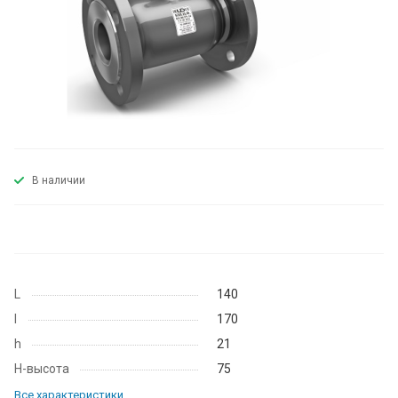
В наличии
L
140
I
170
h
21
H-высота
75
Все характеристики