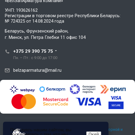
«БелЗапАрматура компани»
УНП: 193626162
Регистрации в торговом реестре Республики Беларусь:
№ 724325 от 14.08.2024 года
Беларусь, Фрунзенский район,
г. Минск, ул. Петра Глебки 11 офис 104
+375 29 390 75 75
Пн. – Пт.: с 9:00 до 17:00
belzaparmatura@mail.ru
Пользуясь нашим сайтом, вы
© 2026 ООО «БелЗапАрматура компани» — продажа запорной и
соглашаетесь с тем, что мы
Окей
трубопроводной арматуры. Все права защищены.