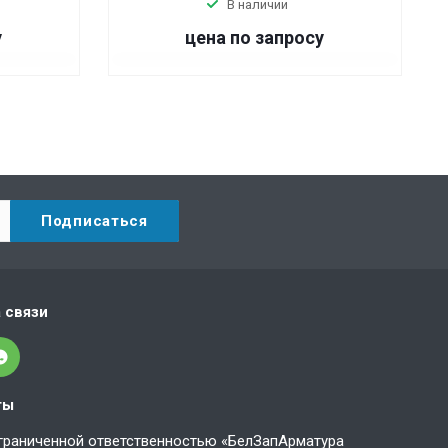
В наличии
у
цена по запросу
 связи
ты
граниченной ответственностью «БелЗапАрматура