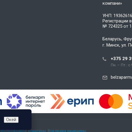
компани»
УНП: 1936261
Регистрации в
№ 724325 от 1
Беларусь, Фру
г. Минск, ул. 
+375 29 3
Пн. – Пт.: с
belzaparm
Окей
рубопроводной арматуры. Все права защищены.